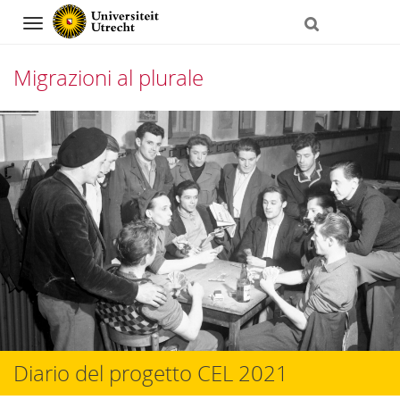
Navigation
Migrazioni al plurale
Skip
to
content
Diario del progetto CEL 2021